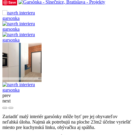
Save
prev
next
Zariadiť malý interiér garsónky môže byť pre jej obyvateľov
neľahká úloha. Najmä ak potrebujú na ploche 23m2 účelne vyriešiť
miesto pre kuchynskú linku, obývačku aj spálňu.