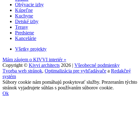
Obývacie izby
Kúpeľne
Kuchyne
Detské izby
Terasy
Predsiene
Kancelárie
Všetky projekty
Mám záujem o KIVVI interiér »
Copyright ©
Kivvi architects
2026 |
Všeobecné podmienky
Tvorba web stránok
,
Optimalizácia pre vyhľadávače
a
Redakčný
systém
Súbory cookie nám pomáhajú poskytovať služby. Prezeraním týchto
stránok vyjadrujete súhlas s používaním súborov cookie.
Ok