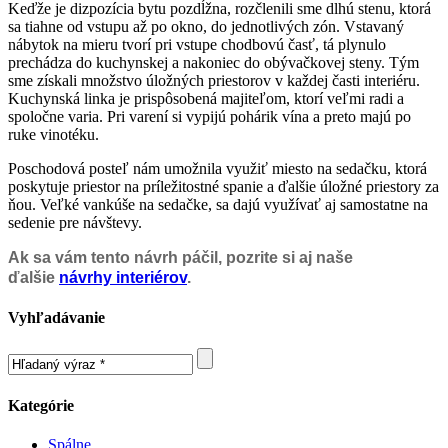
Keďže je dizpozícia bytu pozdĺžna, rozčlenili sme dlhú stenu, ktorá
sa tiahne od vstupu až po okno, do jednotlivých zón. Vstavaný
nábytok na mieru tvorí pri vstupe chodbovú časť, tá plynulo
prechádza do kuchynskej a nakoniec do obývačkovej steny. Tým
sme získali množstvo úložných priestorov v každej časti interiéru.
Kuchynská linka je prispôsobená majiteľom, ktorí veľmi radi a
spoločne varia. Pri varení si vypijú pohárik vína a preto majú po
ruke vinotéku.
Poschodová posteľ nám umožnila využiť miesto na sedačku, ktorá
poskytuje priestor na príležitostné spanie a ďalšie úložné priestory za
ňou. Veľké vankúše na sedačke, sa dajú využívať aj samostatne na
sedenie pre návštevy.
Ak sa vám tento návrh páčil, pozrite si aj naše
ďalšie
návrhy interiérov
.
Vyhľadávanie
Kategórie
Spálne