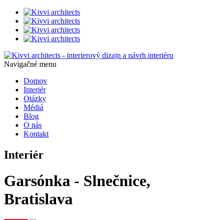
Navigačné menu
Domov
Interiér
Otázky
Médiá
Blog
O nás
Kontakt
Interiér
Garsónka - Slnečnice,
Bratislava