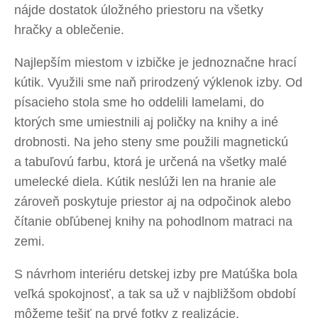
nájde dostatok úložného priestoru na všetky
hračky a oblečenie.
Najlepším miestom v izbičke je jednoznačne hrací
kútik. Využili sme naň prirodzený výklenok izby. Od
písacieho stola sme ho oddelili lamelami, do
ktorých sme umiestnili aj poličky na knihy a iné
drobnosti. Na jeho steny sme použili magnetickú
a tabuľovú farbu, ktorá je určená na všetky malé
umelecké diela. Kútik neslúži len na hranie ale
zároveň poskytuje priestor aj na odpočinok alebo
čítanie obľúbenej knihy na pohodlnom matraci na
zemi.
S návrhom interiéru detskej izby pre Matúška bola
veľká spokojnosť, a tak sa už v najbližšom období
môžeme tešiť na prvé fotky z realizácie.