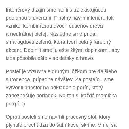
Interiérový dizajn sme ladili s už existujúcou
podlahou a dverami. Finálny návrh interiéru tak
vznikol kombináciou dvoch odtieňov dreva
a neutrálnej bielej. Následne sme pridali
smaragdovú zelenú, ktorá tvorí pekný farebný
akcent. Doplnili sme ju ešte žltými doplnkami, aby
izba pôsobila ešte viac detsky a hravo.
Posteľ je výsuvná s druhým lôžkom pre ďalšieho
súrodenca, prípadne návštev. Za posteľou sme
vytvorili priestor na odkladanie perín, ktorý
zabezpečuje poriadok. Na ten si každá mamička
potrpí. :)
Oproti posteli sme navrhli pracovný stôl, ktorý
plynule prechádza do šatníkovej skrine. V nej sa